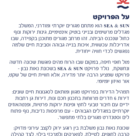
על הפרויקט
SEA & SUN
הוא מתחם מגורים יוקרתי ומודרני, המשלב
מגדלים מרשימים ובנייני בוטיק אינטימיים, גינות ירוקות ונוף
כחול שנכנס הביתה. זהו מרחב מגורים מתוכנן בקפידה, שבו
אדריכלות עכשווית, איכות בנייה גבוהה וסביבת חיים שלמה
נפגשים לכדי חוויה ייחודית.
מול חופי חיפה, במקום שבו הרוח מהים פוגשת שכונה חדשה
ונחשקת, נולד פרויקט
SEA & SUN
בשכונת נאות נבון –
פרויקט שמציע הרבה יותר מדירה, אלא חוויית חיים של שקט,
אור ואיזון יומיומי.
תמהיל הדירות בפרויקט מגוון ומותאם לסגנונות חיים שונים:
דירות 6 חדרים מרווחות בתכנון חכם ונוח, דירות גן רחבות
ידיים עם חיבור טבעי לחוץ ופינות ירוקות פרטיות, ופנטהאוזים
יוקרתיים במגדלים הגבוהים – עם מרפסות נדיבות, נוף פתוח
לים וסטנדרט מגורים בלתי מתפשר.
שכונת נאות נבון משלבת בין רוגע ירוק לקצב עירוני מדויק:
קרבה לחופים, לטיילת, לפארקים ולמרכזי בילוי, לצד קהילה